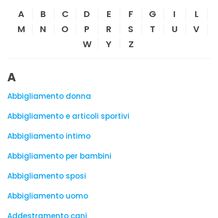
A
B
C
D
E
F
G
I
L
M
N
O
P
R
S
T
U
V
W
Y
Z
A
Abbigliamento donna
Abbigliamento e articoli sportivi
Abbigliamento intimo
Abbigliamento per bambini
Abbigliamento sposi
Abbigliamento uomo
Addestramento cani