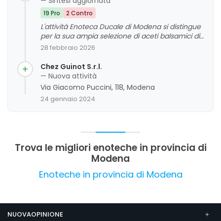
— Sintesi aggiornata
19 Pro
2 Contro
L'attività Enoteca Ducale di Modena si distingue
per la sua ampia selezione di aceti balsamici di
alta qualità, accompagnata da un personale
28 febbraio 2026
molto competente, gentile e disponibile. I clienti
apprezzano particolarmente la professionalità
Chez Guinot S.r.l.
dello staff, le degustazioni personalizzate e la
— Nuova attività
capacità di spiegare dettagliatamente le
Via Giacomo Puccini, 118, Modena
differenze tra i prodotti, offrendo un'esperienza
24 gennaio 2024
di acquisto coinvolgente e educativa. La varietà
di vini, formaggi e altri condimenti arricchisce
l'offerta, rendendo il negozio un punto di
riferimento per gli appassionati e i turisti. La
valutazione complessiva è molto positiva, anche
Trova le migliori enoteche in provincia di
se alcuni clienti notano che la qualità elevata si
Modena
riflette su prezzi più elevati rispetto ad altre
opzioni sul mercato.
Enoteche in provincia di Modena
NUOVAOPINIONE