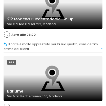
212 Modena Duecentododici So Up
Via Galileo Galilei, 212, Modena
Apre alle 06:00
Il caffè è molto apprezzato per la sua qualità, considerato
»
ottimo dai clienti.
BAR
Bar Lime
Via Mar Mediterraneo, 166, Modena