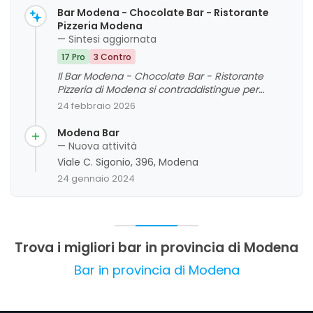
Bar Modena - Chocolate Bar - Ristorante
Pizzeria Modena
— Sintesi aggiornata
17 Pro
3 Contro
Il Bar Modena - Chocolate Bar - Ristorante
Pizzeria di Modena si contraddistingue per
un'offerta variegata di prodotti di qualità, tra cui
24 febbraio 2026
pizza, gnocco fritto e piatti tipici, accompagnata
da un servizio cortese e rapido. L'ambiente
Modena Bar
risulta accogliente e pulito, con alcune criticità
— Nuova attività
legate al rumore e alla gestione degli spazi. La
Viale C. Sigonio, 396, Modena
clientela apprezza soprattutto la bontà del cibo,
24 gennaio 2024
la gentilezza del personale e la comodità del
parcheggio, rendendo il locale una meta
consigliata per pranzi, cene e aperitivi in
compagnia.
Trova i migliori bar in provincia di Modena
Bar in provincia di Modena