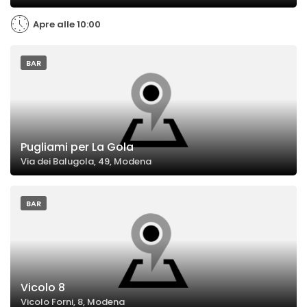
Apre alle 10:00
BAR
Pugliami per La Gola
Via dei Balugola, 49, Modena
BAR
Vicolo 8
Vicolo Forni, 8, Modena