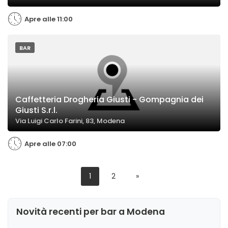
Apre alle 11:00
BAR
Caffetteria Drogheria Giusti - Gompagnia dei
Giusti S.r.l.
Via Luigi Carlo Farini, 83, Modena
Apre alle 07:00
1
2
»
Novità recenti per bar a Modena