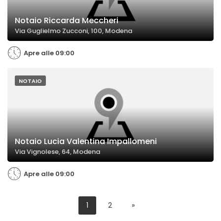
Notaio Riccarda Meccheri
Via Guglielmo Zucconi, 100, Modena
Apre alle 09:00
NOTAIO
Notaio Lucia Valentina Impallomeni
Via Vignolese, 64, Modena
Apre alle 09:00
1
2
»