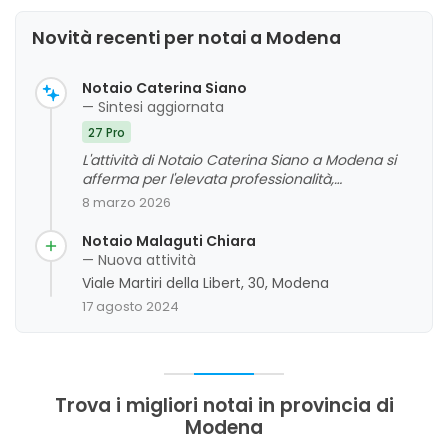
Novità recenti per notai a Modena
Notaio Caterina Siano
— Sintesi aggiornata
27 Pro
L'attività di Notaio Caterina Siano a Modena si
afferma per l'elevata professionalità,
competenza e disponibilità del suo staff, che si
8 marzo 2026
distingue per attenzione ai dettagli, puntualità e
chiarezza nelle spiegazioni. La clientela apprezza
Notaio Malaguti Chiara
la capacità di rassicurare e guidare con
— Nuova attività
competenza anche in situazioni complesse,
Viale Martiri della Libert, 30, Modena
sottolineando un ambiente professionale,
17 agosto 2024
cortese e trasparente. Si evidenzia un giudizio
complessivo molto positivo, con alcuni
suggerimenti di miglioramento riguardanti la
gestione delle pratiche più articolate.
Trova i migliori notai in provincia di
Modena