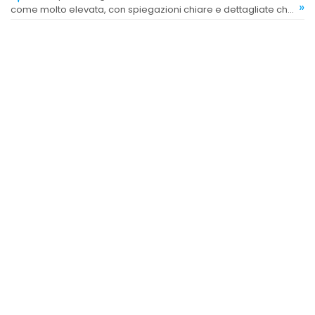
»
come molto elevata, con spiegazioni chiare e dettagliate che
rassicurano la clientela.