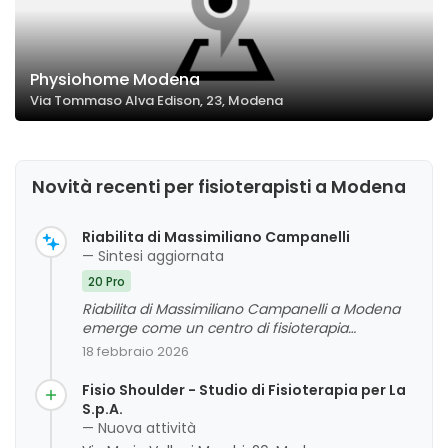
Physiohome Modena
Via Tommaso Alva Edison, 23, Modena
Novità recenti per fisioterapisti a Modena
Riabilita di Massimiliano Campanelli
— Sintesi aggiornata
20 Pro
Riabilita di Massimiliano Campanelli a Modena
emerge come un centro di fisioterapia
apprezzato per la professionalità, la competenza
18 febbraio 2026
e la cortesia del personale. I clienti evidenziano
risultati eccellenti sia nel pre che nel post
Fisio Shoulder - Studio di Fisioterapia per La
intervento, grazie a un team qualificato e
S.p.A.
ambienti puliti e accoglienti. La soddisfazione
— Nuova attività
generale si riflette anche nell'attenzione alle