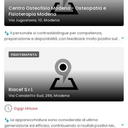
Centro Osteofisio Modena - Osteopatia e
Fisioterapia Modena
Via Jugoslavia, 10, Modena
Il personale si contraddistingue per competenza,
»
preparazione e disponibilità, con feedback molto positivi sulla
qualità delle cure e sulla capacità di risolvere problematiche
fisiche.
FISIOTERAPISTA
Riacef S.r.l.
Via Canaletto Sud, 266, Modena
Oggi chiuso
Le apparecchiature sono considerate di ultima
»
generazione ed efficaci, contribuendo a risultati positivi nei