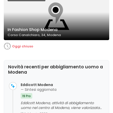
In Fashion Shop Modena
Corso Canalchiaro, 34, Modena
Oggi chiuso
Novità recenti per abbigliamento uomo a
Modena
Eddicott Modena
— Sintesi aggiornata
19 Pro
Eddicott Modena, attività di abbigliamento
uomo nel centro di Modena, viene valorizzata
per la qualità dei prodotti, la cortesia e la