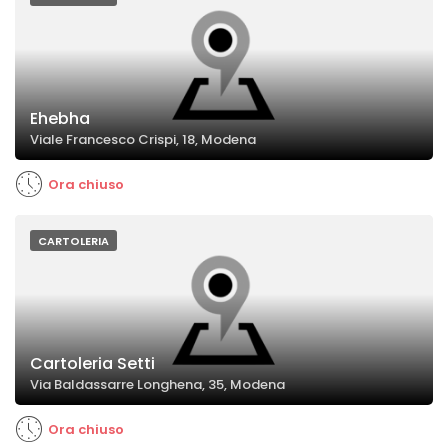
Ehebha
Viale Francesco Crispi, 18, Modena
Ora chiuso
CARTOLERIA
Cartoleria Setti
Via Baldassarre Longhena, 35, Modena
Ora chiuso