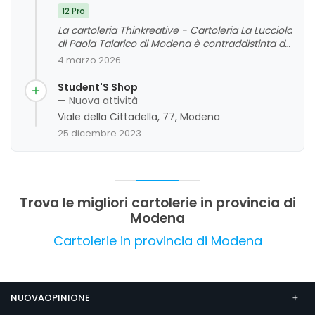
12 Pro
La cartoleria Thinkreative - Cartoleria La Lucciola
di Paola Talarico di Modena è contraddistinta da
un'ampia varietà di prodotti di qualità e da un
4 marzo 2026
personale competente e gentile. I clienti
apprezzano l'offerta di idee per ogni occasione
Student'S Shop
e la professionalità dello staff, che si distingue
— Nuova attività
per disponibilità e attenzione alle esigenze.
Viale della Cittadella, 77, Modena
L'attività gode di una buona reputazione grazie
25 dicembre 2023
anche all'ambiente accogliente e ai prezzi
accessibili, posizionandosi come un punto di
riferimento affidabile nel settore.
Trova le migliori cartolerie in provincia di
Modena
Cartolerie in provincia di Modena
NUOVAOPINIONE