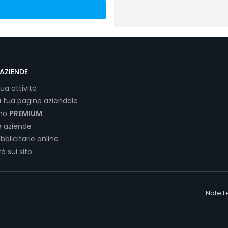
AZIENDE
tua attività
a tua pagina aziendale
ano
PREMIUM
e aziende
bblicitarie online
tà sul sito
Note L