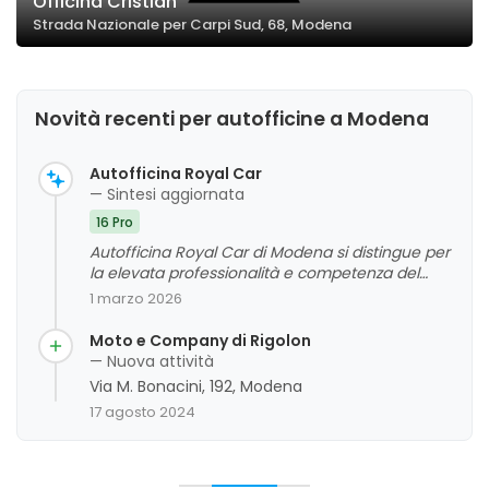
Officina Cristian
Strada Nazionale per Carpi Sud, 68, Modena
Novità recenti per autofficine a Modena
Autofficina Royal Car
— Sintesi aggiornata
16 Pro
Autofficina Royal Car di Modena si distingue per
la elevata professionalità e competenza del
personale, che si manifesta in interventi rapidi,
1 marzo 2026
affidabili e di qualità. La clientela apprezza
particolarmente la cortesia, la disponibilità e la
Moto e Company di Rigolon
capacità di individuare e risolvere rapidamente i
— Nuova attività
problemi tecnici, anche su veicoli di alta gamma
Via M. Bonacini, 192, Modena
come Jaguar e Mercedes. La cura dell'officina e
17 agosto 2024
l'onestà percepita contribuiscono a un giudizio
complessivo molto positivo, anche se non
emergono criticità significative da parte dei
clienti.