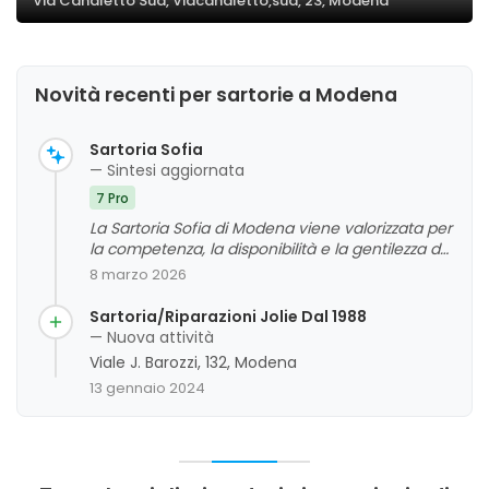
Via Canaletto Sud, Viacanaletto,sud, 23, Modena
Novità recenti per sartorie a Modena
Sartoria Sofia
— Sintesi aggiornata
7 Pro
La Sartoria Sofia di Modena viene valorizzata per
la competenza, la disponibilità e la gentilezza del
personale, che viene riconosciuto come molto
8 marzo 2026
professionale e attento alle esigenze dei clienti.
Viene anche apprezzato il rapporto qualità-
Sartoria/Riparazioni Jolie Dal 1988
prezzo e la rapidità nel servizio. Non emergono
— Nuova attività
criticità significative, e l'attività viene
Viale J. Barozzi, 132, Modena
generalmente giudicata positivamente per la
13 gennaio 2024
qualità delle lavorazioni e l'efficienza.