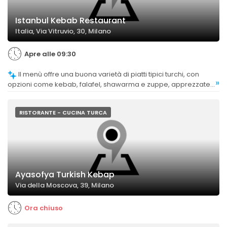
Istanbul Kebab Restaurant
Italia, Via Vitruvio, 30, Milano
Apre alle 09:30
Il menù offre una buona varietà di piatti tipici turchi, con
»
opzioni come kebab, falafel, shawarma e zuppe, apprezzate
per la loro bontà e autenticità.
RISTORANTE - CUCINA TURCA
Ayasofya Turkish Kebap
Via della Moscova, 39, Milano
Ora chiuso