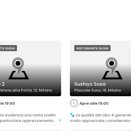
TE SUSHI
RISTORANTE SUSHI
 2
Sushiyo Susa
Maria alla Porta, 12, Milano
Piazzale Susa, 18, Milano
le 19:00
Apre alle 19:00
La qualità del cibo è generalmente
»
on particolare apprezzamento
molto apprezzata, considerata a
e le opzioni all-you-can-eat,
buona freschezza, con alcuni 