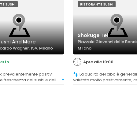
TE SUSHI
RISTORANTE SUSHI
Shokuge Tei
Sushi And More
Piazzale Giovanni delle Bande
ccardo Wagner, 15A, Milano
Milano
erto
Apre alle 19:00
La qualità del cibo è generalmente
»
 e freschezza del sushi e delle
valutata molto positivamente, c
me, con alcuni commenti che
commenti che evidenziano fre
l'eccellenza del pesce e delle
bontà degli ingredienti, anche i
contesto di all you can eat.