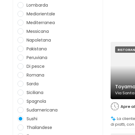
Lombarda
Mediorientale
Mediterranea
Messicana
Napoletana
Pakistana
RISTORAN
Peruviana
Di pesce
Romana
Sarda
Toyama
Siciliana
Via Santa 
Spagnola
Apre al
Sudamericana
Sushi
La clientela evidenzia una vasta scelta
di piatti, c
Thailandese
per il sushi 