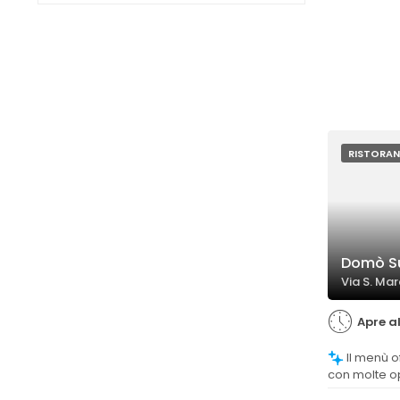
RISTORAN
Domò Su
Via S. Mar
Apre al
Il menù offre una vasta gamma di piatti,
con molte op
permettendo