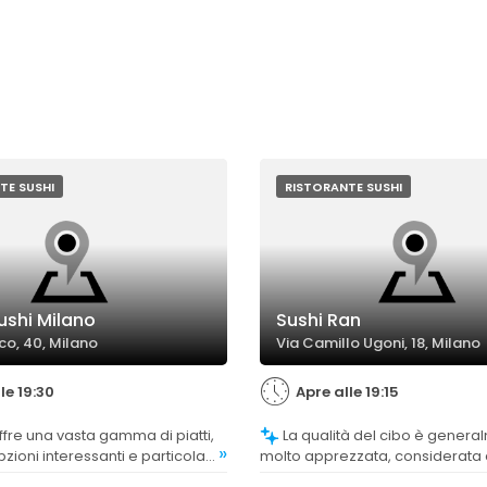
TE SUSHI
RISTORANTE SUSHI
shi Milano
Sushi Ran
co, 40, Milano
Via Camillo Ugoni, 18, Milano
le 19:30
Apre alle 19:15
La qualità del cibo è generalmente
»
zioni interessanti e particolari,
molto apprezzata, considerata 
 di assaggiare diverse
preparata, anche se alcuni clie