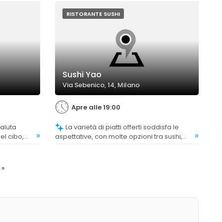
to.
gustare sia carne che pesce, anche se
alcuni trovano la selezione limitata rispetto
RISTORANTE SUSHI
ad altri ristoranti.
Sushi Yao
Via Sebenico, 14, Milano
Apre alle 19:00
La varietà di piatti offerti soddisfa le
»
»
el cibo,
aspettative, con molte opzioni tra sushi,
a bontà del
sashimi e altri piatti tipici, garantendo una
buona scelta per gli appassionati.
»