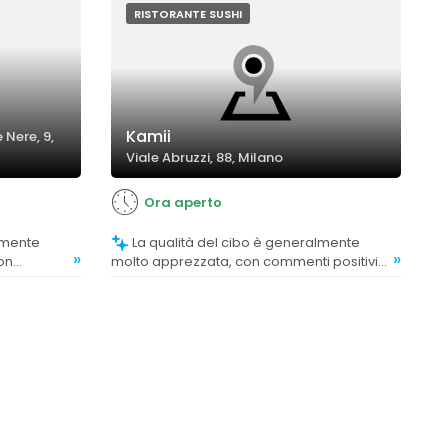
RISTORANTE SUSHI
Kamii
 Nere, 9,
Viale Abruzzi, 88, Milano
Ora aperto
La qualità del cibo è generalmente
»
»
on
molto apprezzata, con commenti positivi
schezza e
su freschezza, gusto e presentazione.
n un
Alcuni clienti trovano il sushi molto buono e
di livello superiore alla media.