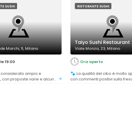
olo molto vario e
che evidenziano alcune criticità
te.
porzioni o sulla freschezza di al
TE SUSHI
RISTORANTE SUSHI
alimenti.
Taiyo Sushi Restaurant
 de Marchi, 5, Milano
Viale Monza, 23, Milano
le 19:00
Ora aperto
La qualità del cibo è molto apprezzata,
»
, con proposte varie e alcune
con commenti positivi sulla fres
imentali, anche se alcuni
gusto del pesce e delle materie
idererebbero una maggiore