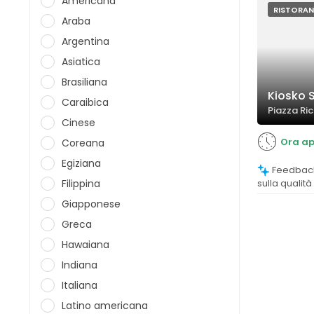
Americana
RISTORAN
Araba
Argentina
Asiatica
Brasiliana
Kiosko 
Caraibica
Piazza Ri
Cinese
Ora ap
Coreana
Egiziana
Feedback prevalentemente positivi
Filippina
sulla qualità
materie pri
Giapponese
evidenziano 
tartare.
Greca
Hawaiana
Indiana
Italiana
Latino americana