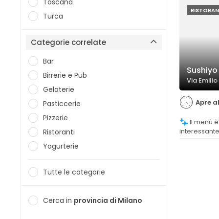
considerand
Toscana
soddisfacen
RISTORAN
Turca
Categorie correlate
Bar
Sushiyo
Birrerie e Pub
Via Emilio
Gelaterie
Apre al
Pasticcerie
Pizzerie
Il menù è considerato ampio e
interessante
Ristoranti
opzioni sper
Yogurterie
clienti des
varietà.
Tutte le categorie
Cerca in
provincia di Milano