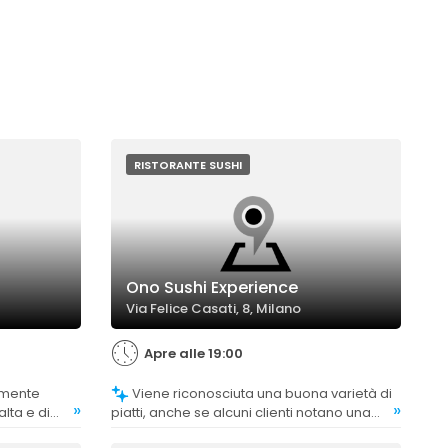
RISTORANTE SUSHI
Ono Sushi Experience
Via Felice Casati, 8, Milano
Apre alle 19:00
Viene riconosciuta una buona varietà di
»
»
lta e di
piatti, anche se alcuni clienti notano una
commenti
riduzione rispetto a precedenti visite.