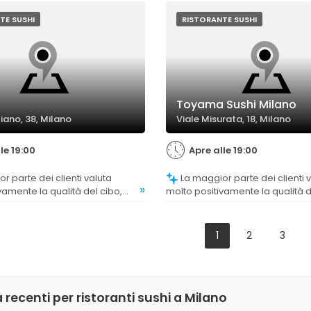
notato un calo rispetto al passa
TE SUSHI
RISTORANTE SUSHI
Toyama Sushi Milano
liano, 38, Milano
Viale Misurata, 18, Milano
le 19:00
Apre alle 19:00
La maggior parte dei clienti valuta
»
vamente la qualità del cibo,
molto positivamente la qualità d
fresco, ben preparato e
sottolineando la freschezza e l
uni commenti sottolineano la
pesce e dei piatti proposti.
tti specifici come sashimi,
1
2
3
mavera e spiedini.
 recenti per ristoranti sushi a Milano