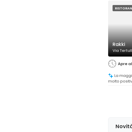
specialità.
RISTORAN
Rakki
Via Tertul
Apre al
La maggior parte dei clienti valuta
molto positi
trovandolo 
gustoso. Alc
bontà di pia
involtini pri
Novità