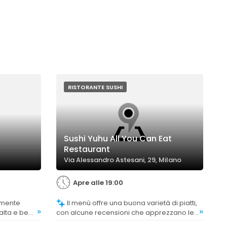
RISTORANTE SUSHI
Sushi Yuhu All You Can Eat
Restaurant
Via Alessandro Astesani, 29, Milano
Apre alle 19:00
Il menù offre una buona varietà di piatti,
»
»
alta e ben
con alcune recensioni che apprezzano le
nti hanno
scelte interessanti e la possibilità di