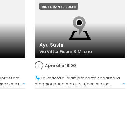
 su alcune
cuni
RISTORANTE SUSHI
Ayu Sushi
Via Vittor Pisani, 8, Milano
Apre alle 19:00
La varietà di piatti proposta soddisfa la
»
»
chezza e il
maggior parte dei clienti, con alcune
 prime.
opinioni che evidenziano una buona scelta
tra opzioni più ricercate e particolari.