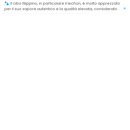
Il cibo filippino, in particolare il lechon, è molto apprezzato
»
per il suo sapore autentico e la qualità elevata, considerato
uno dei punti di forza del ristorante.