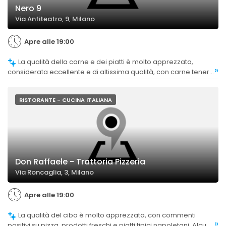
Nero 9
Via Anfiteatro, 9, Milano
Apre alle 19:00
La qualità della carne e dei piatti è molto apprezzata,
»
considerata eccellente e di altissima qualità, con carne tenera
e saporita. Alcuni commenti sottolineano che il cibo è
spettacolare e di livello superiore.
RISTORANTE - CUCINA ITALIANA
Don Raffaele - Trattoria Pizzeria
Via Roncaglia, 3, Milano
Apre alle 19:00
La qualità del cibo è molto apprezzata, con commenti
»
positivi su pizza, prodotti freschi e piatti tipici napoletani. Alcuni