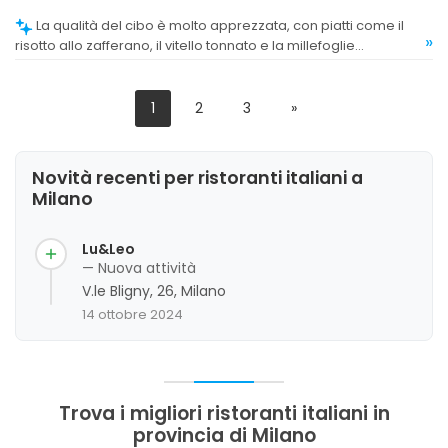
La qualità del cibo è molto apprezzata, con piatti come il
»
risotto allo zafferano, il vitello tonnato e la millefoglie
considerati eccellenti. Alcuni commenti evidenziano invece
criticità su alcuni antipasti e sui dolci.
1
2
3
»
Novità recenti per ristoranti italiani a
Milano
Lu&Leo
— Nuova attività
V.le Bligny, 26, Milano
14 ottobre 2024
Trova i migliori ristoranti italiani in
provincia di Milano