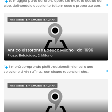
La maggior parte dei clienti apprezza molto la qualità del
»
cibo, definendolo eccellente, fatto in casa e preparato con
cura. Sono particolarmente lodati risotti, pasta e piatti di carne,
con commenti positivi sulla freschezza e l'equilibrio dei sapori.
RISTORANTE - CUCINA ITALIANA
Antico Ristorante Boeucc Milano- dal 1696
Piazza Belgioioso, 2, Milano
Il menù comprende piatti tradizionali milanesi e una
»
selezione di vini raffinati, con alcune recensioni che
evidenziano la varietà e la cura nella scelta dei vini. Tuttavia,
non sono stati segnalati commenti critici specifici sulla varietà
del menù.
RISTORANTE - CUCINA ITALIANA