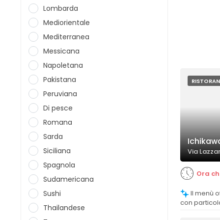
Lombarda
Mediorientale
Mediterranea
Messicana
Napoletana
Pakistana
RISTORAN
Peruviana
Di pesce
Romana
Sarda
Ichikaw
Siciliana
Via Lazzar
Spagnola
Ora ch
Sudamericana
Sushi
Il menù offre un'ampia scelta di piatti,
con particol
Thailandese
alla ricerca