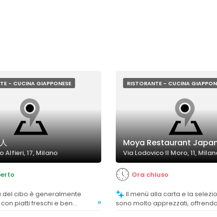
TE - CUCINA GIAPPONESE
RISTORANTE - CUCINA GIAPPON
浪人
Moya Restaurant Japa
o Alfieri, 17, Milano
Via Lodovico Il Moro, 11, Milan
erto
Ora chiuso
Il menù alla carta e la selezione di sushi
»
con piatti freschi e ben
sono molto apprezzati, offrend
 anche se alcuni commenti
gamma di portate gustose e be