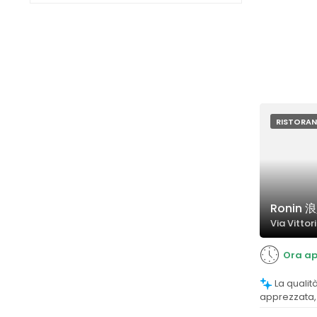
RISTORAN
Ronin 
Via Vittori
Ora ap
La qualità del cibo è generalmente
apprezzata, 
presentati,