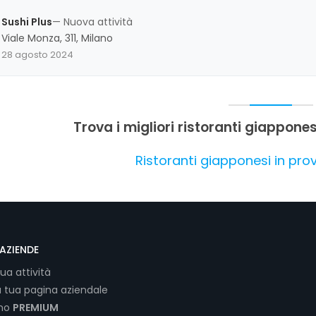
Sushi Plus
— Nuova attività
Viale Monza, 311, Milano
28 agosto 2024
Trova i migliori ristoranti giappones
Ristoranti giapponesi in prov
AZIENDE
tua attività
a tua pagina aziendale
ano
PREMIUM