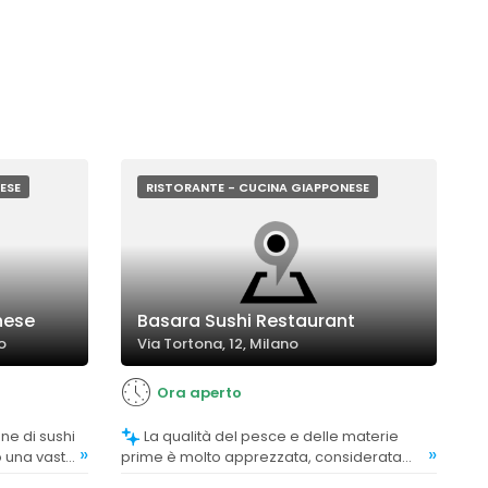
ESE
RISTORANTE - CUCINA GIAPPONESE
nese
Basara Sushi Restaurant
o
Via Tortona, 12, Milano
Ora aperto
La qualità del pesce e delle materie
»
»
o una vasta
prime è molto apprezzata, considerata
n curate.
eccellente e fresca, con alcuni commenti