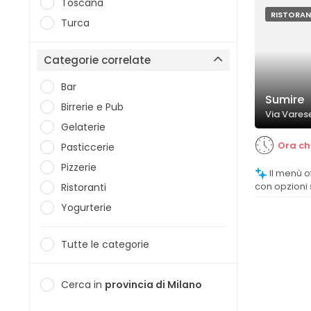
apprezzata d
Toscana
RISTORAN
Turca
Categorie correlate
Bar
Sumire
Birrerie e Pub
Via Varese
Gelaterie
Ora ch
Pasticcerie
Pizzerie
Il menù offre una vasta gamma di piatti,
con opzioni s
Ristoranti
creative, ap
Yogurterie
Tutte le categorie
Cerca in
provincia di Milano