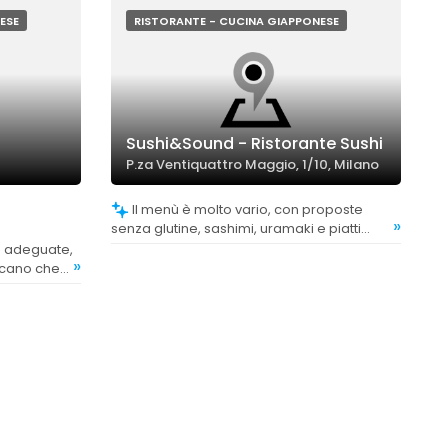
onsistenza
rispetto alle aspettative di un AYCE.
i.
ESE
RISTORANTE - CUCINA GIAPPONESE
Sushi&Sound - Ristorante Sushi
P.za Ventiquattro Maggio, 1/10, Milano
Il menù è molto vario, con proposte
»
senza glutine, sashimi, uramaki e piatti
ricercati, offrendo un'esperienza culinaria
»
diversa e originale rispetto ai ristoranti
icano che
giapponesi tradizionali.
ispetto ad