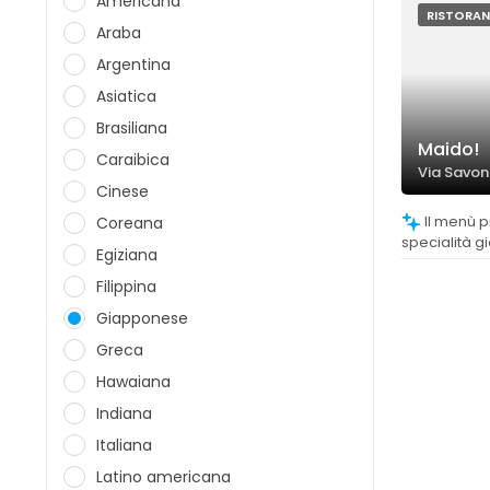
Americana
RISTORAN
Araba
Argentina
Asiatica
Brasiliana
Maido!
Caraibica
Via Savona
Cinese
Il menù propone una buona varietà di
Coreana
specialità g
Egiziana
vegetariane 
apprezzate d
Filippina
Giapponese
Greca
Hawaiana
Indiana
Italiana
Latino americana