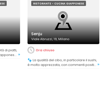
ESE
RISTORANTE - CUCINA GIAPPONESE
Senju
Viale Abruzzi, 19, Milano
Ora chiuso
»
giapponese
oro
La qualità del cibo, in particolare il sushi,
»
è molto apprezzata, con commenti positivi
sulla freschezza e il livello di preparazione.
Alcuni feedback evidenziano che il pesce
e le portate sono di livello elevato, con
alcuni clienti che considerano il cibo tra i
migliori tra quelli provati a Milano.