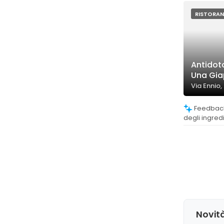
indicano che
standard o p
RISTORAN
Antidoto
Una Gi
Via Ennio,
Feedback molto positivi sulla qualità
degli ingred
piatti, consid
con abbiname
Novità