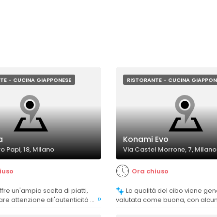
TE - CUCINA GIAPPONESE
RISTORANTE - CUCINA GIAPPON
a
Konami Evo
o Papi, 18, Milano
Via Castel Morrone, 7, Milano
iuso
Ora chiuso
La qualità del cibo viene generalmente
»
are attenzione all'autenticità e
valutata come buona, con alcu
tezza delle preparazioni,
positivi su freschezza e sapori, 