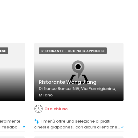
ESE
RISTORANTE - CUCINA GIAPPONESE
Ristorante Wang Jiang
Di fianco Banca ING, Via Parmigianino,
Milano
Ora chiuso
Il menù offre una selezione di piatti
»
»
ni feedback
cinesi e giapponesi, con alcuni clienti che
mentre altri
trovano la scelta abbastanza limitata