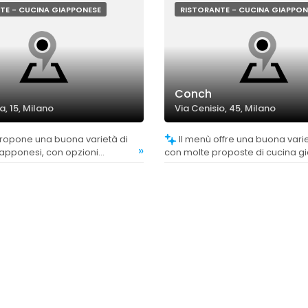
TE - CUCINA GIAPPONESE
RISTORANTE - CUCINA GIAPPON
Conch
, 15, Milano
Via Cenisio, 45, Milano
Il menù offre una buona varietà di piatti,
»
iapponesi, con opzioni
con molte proposte di cucina 
e street food tradizionale,
e orientale, apprezzate per la l
ai clienti.
originalità e qualità.