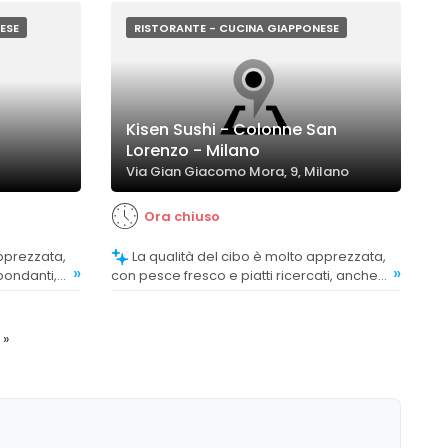
che sottolineano la delicatezza e
l'eccellenza dei sapori.
ESE
RISTORANTE - CUCINA GIAPPONESE
Kisen Sushi - Colonne San
Lorenzo - Milano
Via Gian Giacomo Mora, 9, Milano
Ora chiuso
La qualità del cibo è molto apprezzata,
»
»
bondanti,
con pesce fresco e piatti ricercati, anche
tato
da clienti esigenti. Alcuni menzionano
consistenza
proposte innovative come foie gras e olio
al tartufo, considerate una rivelazione.
»