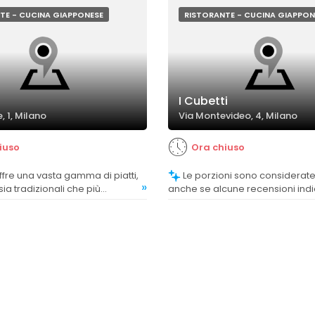
ai clienti.
evidenziano criticità come la c
del riso e la qualità di alcuni piatt
TE - CUCINA GIAPPONESE
RISTORANTE - CUCINA GIAPPON
I Cubetti
, 1, Milano
Via Montevideo, 4, Milano
iuso
Ora chiuso
Le porzioni sono considerate adeguate,
»
ia tradizionali che più
anche se alcune recensioni ind
prezzate da chi cerca varietà.
sono leggermente più piccole r
altri ristoranti, senza tuttavia
compromettere la qualità.