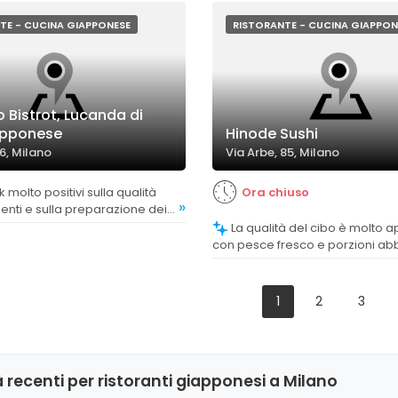
 alcune preparazioni risultano
oco inventive.
TE - CUCINA GIAPPONESE
RISTORANTE - CUCINA GIAPPON
 Bistrot, Lucanda di
apponese
Hinode Sushi
 6, Milano
Via Arbe, 85, Milano
Ora chiuso
»
ienti e sulla preparazione dei
erati ricercati, di alta qualità e
La qualità del cibo è molto apprezzata,
nti originali.
con pesce fresco e porzioni ab
anche se alcuni clienti hanno no
variazioni nella qualità e nella 
dei piatti.
1
2
3
 recenti per ristoranti giapponesi a Milano