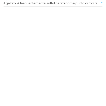
»
il gelato, è frequentemente sottolineata come punto di forza,
contribuendo alla soddisfazione complessiva.