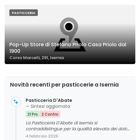
PASTICCERIA
Pop-Up Store di Stefano Priolo Casa Priolo dal
1900
Corso Marcelli, 291, Isernia
Novità recenti per pasticcerie a Isernia
Pasticceria D'Abate
— Sintesi aggiornata
21 Pro
2 Contro
La Pasticceria D'Abate di Isernia si
contraddistingue per la qualità elevata dei dolci
e l'attenzione alla clientela, offrendo un'ampia
4 febbraio 2026