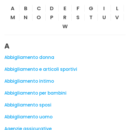
A
B
C
D
E
F
G
I
L
M
N
O
P
R
S
T
U
V
W
A
Abbigliamento donna
Abbigliamento e articoli sportivi
Abbigliamento intimo
Abbigliamento per bambini
Abbigliamento sposi
Abbigliamento uomo
Agenzie assicurative