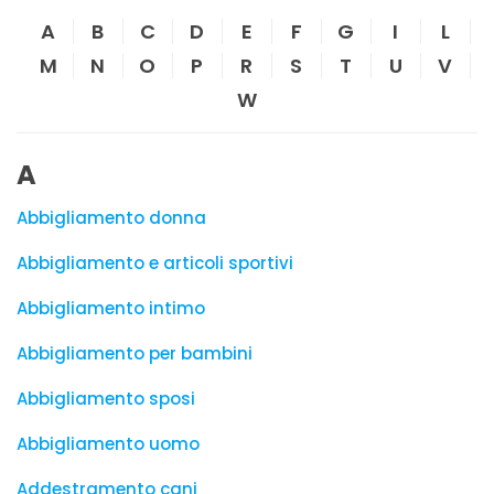
A
B
C
D
E
F
G
I
L
M
N
O
P
R
S
T
U
V
W
A
Abbigliamento donna
Abbigliamento e articoli sportivi
Abbigliamento intimo
Abbigliamento per bambini
Abbigliamento sposi
Abbigliamento uomo
Addestramento cani