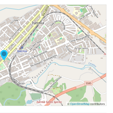
©
OpenStreetMap
contributors