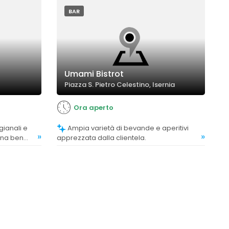
prodotti da colazione.
BAR
Umami Bistrot
Piazza S. Pietro Celestino, Isernia
Ora aperto
Ampia varietà di bevande e aperitivi
»
»
tina ben
apprezzata dalla clientela.
ca