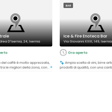
lla bevanda.
BAR
trale
Ice & Fire Enoteca Bar
rea D'Isernia, 24, Isernia
Via Giovanni XXIII, 149, Isernia
erto
Ora aperto
Ampia scelta di vini, birre artigianali e
»
tra le migliori della zona, con
prodotti di qualità, con una can
 complessivamente positivo.
fornita e un'offerta gastronomi
variegata.