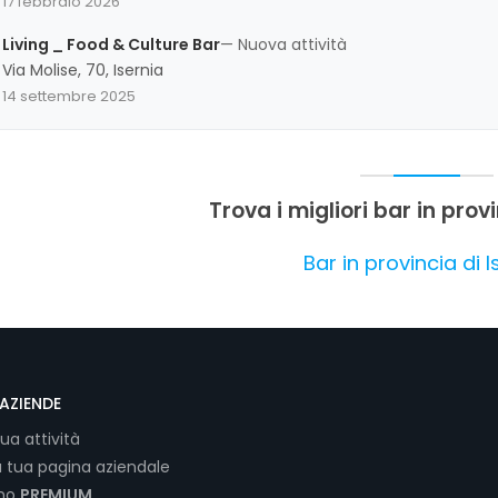
17 febbraio 2026
alla disponibilità di servizi. Un aspetto da migliorare riguarda la va
telefoniche online, che potrebbe essere ampliata per offrire un 
Living _ Food & Culture Bar
— Nuova attività
Via Molise, 70, Isernia
14 settembre 2025
Trova i migliori bar in provi
Bar in provincia di I
AZIENDE
tua attività
a tua pagina aziendale
ano
PREMIUM