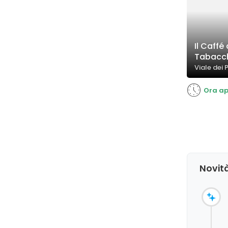
Il Caffé
Tabacc
Viale dei P
Ora ap
Novità