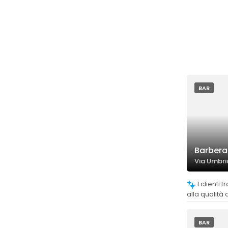
BAR
Barbera
Via Umbria
I clienti trovano i prezzi ottimi rispetto
alla qualità 
molto favor
BAR