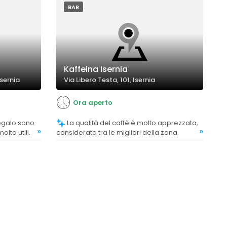
BAR
Kaffeina Isernia
Isernia
Via Libero Testa, 101, Isernia
Ora aperto
La qualità del caffè è molto apprezzata,
»
»
lto utili.
considerata tra le migliori della zona.