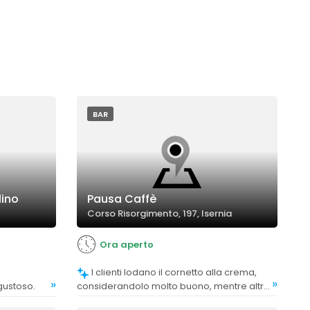
BAR
lino
Pausa Caffè
Corso Risorgimento, 197, Isernia
Ora aperto
I clienti lodano il cornetto alla crema,
»
»
gustoso.
considerandolo molto buono, mentre altri
apprezzano la qualità generale dei