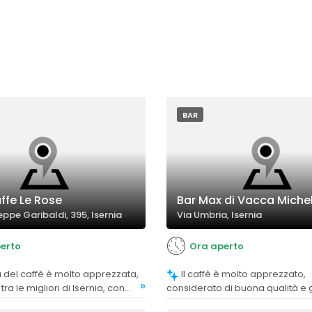
BAR
ffe Le Rose
Bar Max di Vacca Miche
ppe Garibaldi, 395, Isernia
Via Umbria, Isernia
erto
Ora aperto
Il caffè è molto apprezzato,
»
ra le migliori di Isernia, con
considerato di buona qualità e 
usiasti sulla bontà e sulla