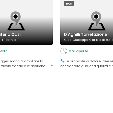
BAR
teria Oasi
D'Agnilli Torrefazione
 1, Isernia
C.so Giuseppe Garibaldi, 52, 
erto
Ora aperto
Le proposte di dolci e idee regalo sono
»
 tavola fredda e le ricariche
considerate di buona qualità e mo
online, indicando un desiderio
varietà.