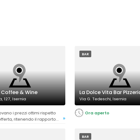
BAR
 Coffee & Wine
La Dolce Vita Bar Pizzeri
, 127, Isernia
Via G. Tedeschi, Isernia
Ora aperto
»
offerta, ritenendo il rapporto
evole e soddisfacente.
BAR