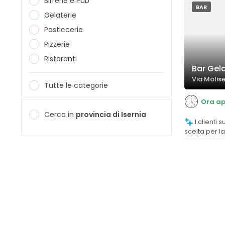
Birrerie e Pub
BAR
Gelaterie
Pasticcerie
Pizzerie
Ristoranti
Bar Gela
Via Molise,
Tutte le categorie
Ora ap
Cerca in
provincia di Isernia
I clienti suggeriscono di ampliare la
scelta per la
telefoniche 
di maggiore 