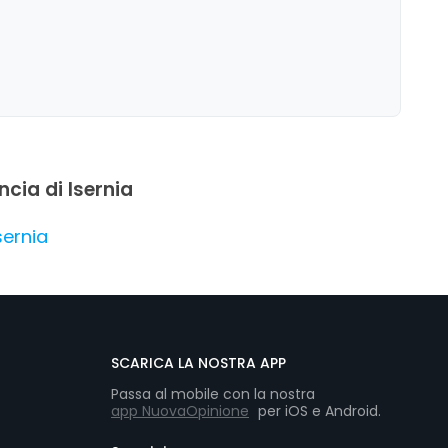
rietà di scelta per la tavola fredda e le ricariche
servizio ancora più completo.
ncia di Isernia
sernia
SCARICA LA NOSTRA APP
Passa al mobile con la nostra
app NuovaOpinione
per iOS e Android.