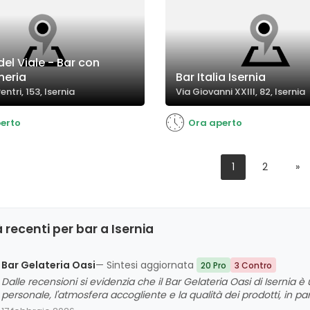
 del Viale - Bar con
heria
Bar Italia Isernia
entri, 153, Isernia
Via Giovanni XXIII, 82, Isernia
erto
Ora aperto
1
2
»
 recenti per bar a Isernia
Bar Gelateria Oasi
— Sintesi aggiornata
20 Pro
3 Contro
Dalle recensioni si evidenzia che il Bar Gelateria Oasi di Isernia è
personale, l'atmosfera accogliente e la qualità dei prodotti, in par
familiare e la possibilità di trascorrere momenti piacevoli sia in 