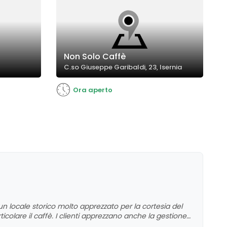
Non Solo Caffè
C.so Giuseppe Garibaldi, 23, Isernia
Ora aperto
 un locale storico molto apprezzato per la cortesia del
ticolare il caffè. I clienti apprezzano anche la gestione
compagnia che da soli, grazie anche agli spazi esterni e