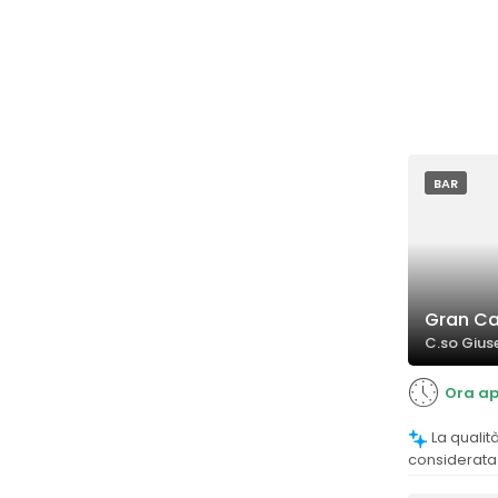
BAR
Gran Ca
C.so Giuse
Ora ap
La qualità del caffè è molto apprezzata,
considerata t
commenti ent