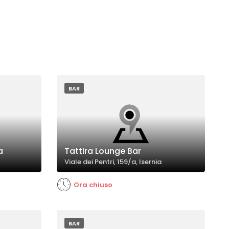
BAR
a
Tattira Lounge Bar
Viale dei Pentri, 159/a, Isernia
Ora chiuso
BAR