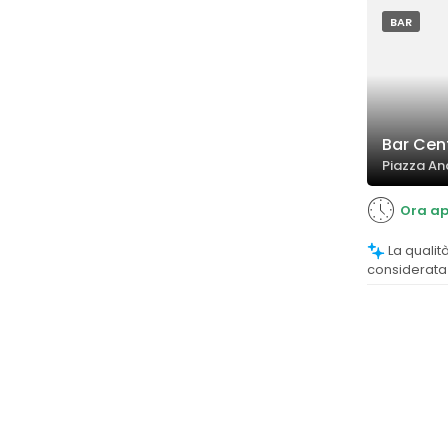
sublimità de
BAR
Bar Cen
Piazza And
Ora ap
La qualità del caffè è molto apprezzata,
considerata 
un giudizio