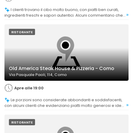
I clienti trovano il cibo molto buono, con piatti ben curati,
»
ingredienti freschi e sapori autentici. Alcuni commentano che
le porzioni potrebbero essere più abbondanti e che alcune
pietanze risultano meno soddisfacenti, ma nel complesso la
qualità è molto apprezzata.
RISTORANTE
Old America Steak House & Pizzeria - Como
Via Pasquale Paoli, 114, Como
Apre alle 19:00
Le porzioni sono considerate abbondanti e soddisfacenti,
»
con alcuni clienti che evidenziano piatti molto generosi e ideali
per condividere o per chi ha grande appetito.
RISTORANTE