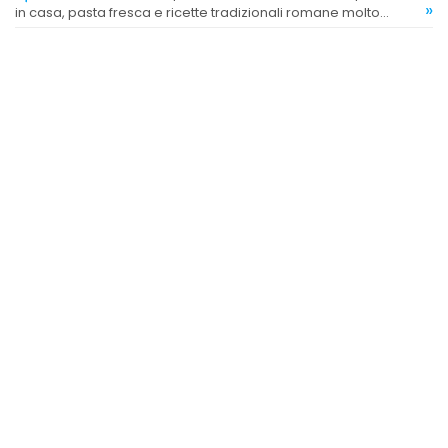
»
in casa, pasta fresca e ricette tradizionali romane molto
apprezzate dai clienti.