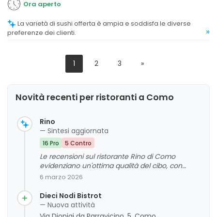
Ora aperto
La varietà di sushi offerta è ampia e soddisfa le diverse
»
preferenze dei clienti.
1
2
3
»
Novità recenti per ristoranti a Como
Rino
— Sintesi aggiornata
16 Pro
5 Contro
Le recensioni sul ristorante Rino di Como
evidenziano un'ottima qualità del cibo, con
particolare apprezzamento per i piatti
6 marzo 2026
tradizionali toscani, la pasta al tartufo e le carni.
Il personale viene generalmente descritto come
Dieci Nodi Bistrot
gentile, cordiale e attento, contribuendo a
— Nuova attività
un'atmosfera accogliente e autentica. Sebbene
Via Dionigi da Parravicino, 5, Como