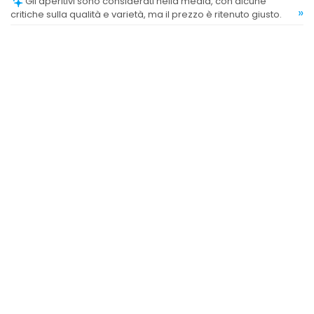
Gli aperitivi sono considerati nella media, con alcune
»
critiche sulla qualità e varietà, ma il prezzo è ritenuto giusto.