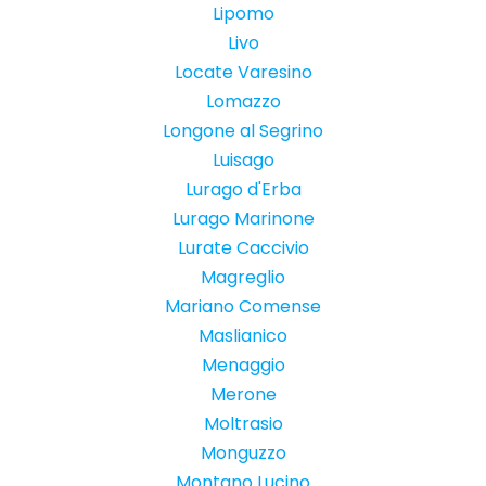
Lipomo
Livo
Locate Varesino
Lomazzo
Longone al Segrino
Luisago
Lurago d'Erba
Lurago Marinone
Lurate Caccivio
Magreglio
Mariano Comense
Maslianico
Menaggio
Merone
Moltrasio
Monguzzo
Montano Lucino