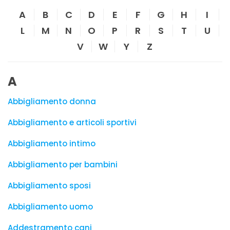
A
B
C
D
E
F
G
H
I
L
M
N
O
P
R
S
T
U
V
W
Y
Z
A
Abbigliamento donna
Abbigliamento e articoli sportivi
Abbigliamento intimo
Abbigliamento per bambini
Abbigliamento sposi
Abbigliamento uomo
Addestramento cani