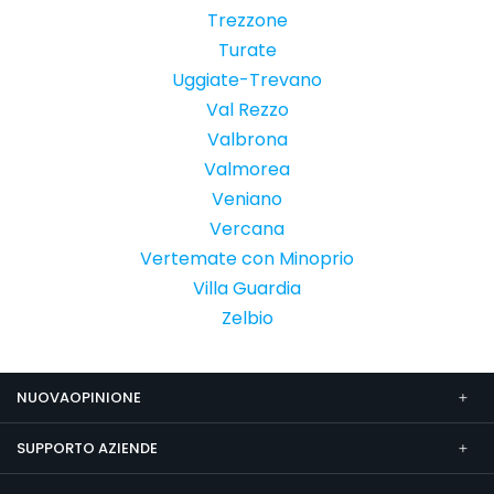
Trezzone
Turate
Uggiate-Trevano
Val Rezzo
Valbrona
Valmorea
Veniano
Vercana
Vertemate con Minoprio
Villa Guardia
Zelbio
NUOVAOPINIONE
SUPPORTO AZIENDE