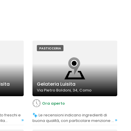
PASTICCERIA
isita
Gelateria Luisita
Via Pietro Boldoni, 34, Como
Ora aperto
Le recensioni indicano ingredienti di
»
»
lla
buona qualità, con particolare menzione a
, anche per
cioccolato fondente e caffè.