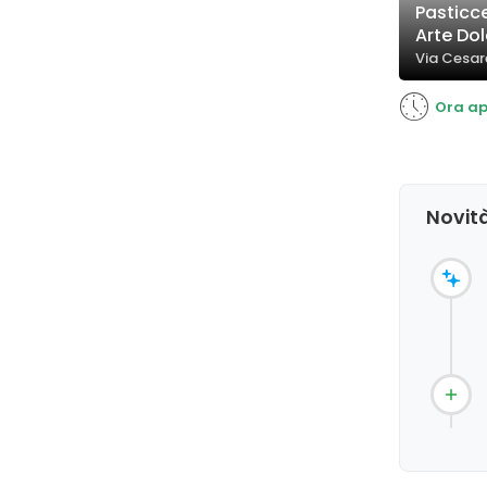
Pasticc
Arte Do
Via Cesar
Ora ap
Novità