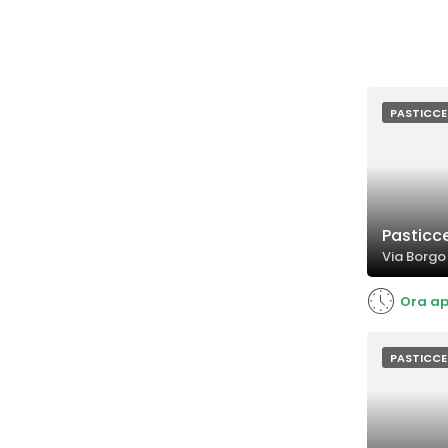
PASTICCE
Pasticc
Via Borgo
Ora ap
PASTICCE