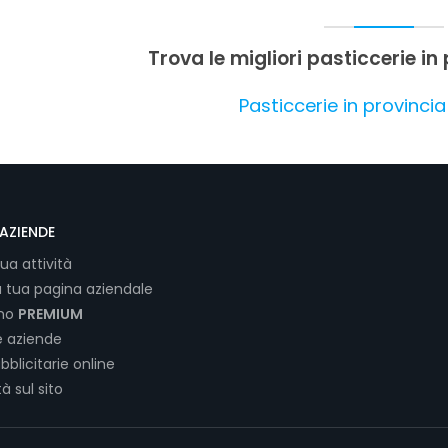
Trova le migliori pasticcerie i
Pasticcerie in provinci
AZIENDE
tua attività
a tua pagina aziendale
ano
PREMIUM
e aziende
bblicitarie online
tà sul sito