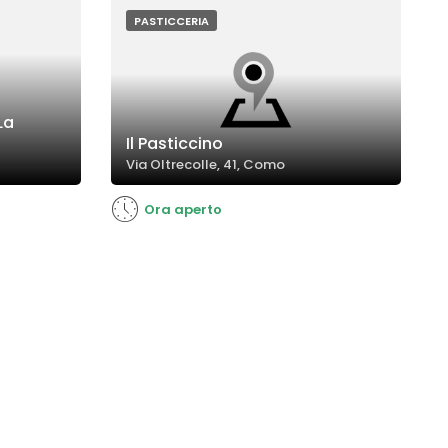
PASTICCERIA
La
Il Pasticcino
Via Oltrecolle, 41, Como
Ora aperto