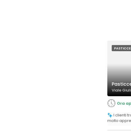
PASTICCE
Pasticc
Viale Giu
Ora ap
I clienti trovano i dolci di alta qualità,
molto apprez
con alcune s