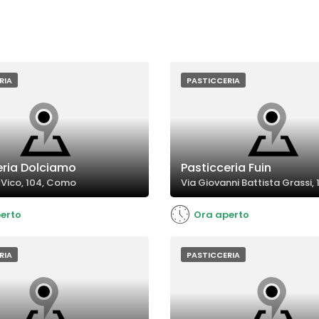
RIA
PASTICCERIA
eria Dolciamo
Pasticceria Fuin
 Vico, 104, Como
Via Giovanni Battista Grassi,
erto
Ora aperto
RIA
PASTICCERIA