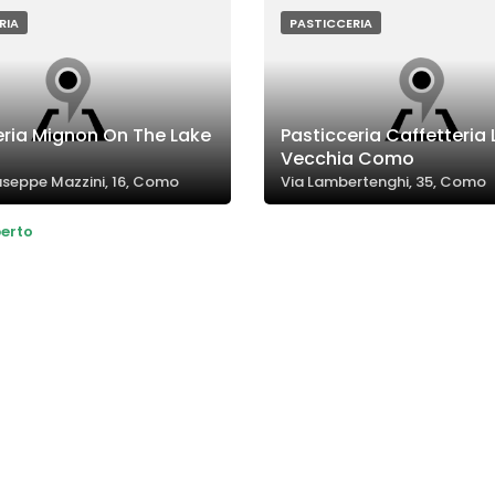
lcuni prodotti.
eventi speciali.
RIA
PASTICCERIA
eria Mignon On The Lake
Pasticceria Caffetteria 
Vecchia Como
useppe Mazzini, 16, Como
Via Lambertenghi, 35, Como
erto