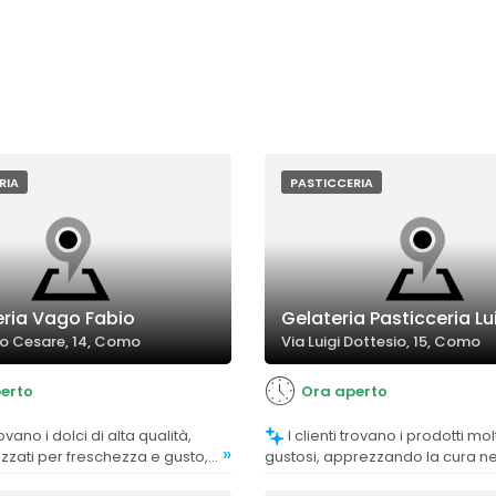
RIA
PASTICCERIA
eria Vago Fabio
Gelateria Pasticceria Lu
lio Cesare, 14, Como
Via Luigi Dottesio, 15, Como
erto
Ora aperto
I clienti trovano i prodotti molto freschi e
»
zati per freschezza e gusto,
gustosi, apprezzando la cura ne
egnalazioni di ripieni meno
preparazione e nella consegna