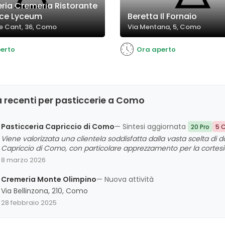
eria Cremeria Ristorante
lce Lyceum
Beretta Il Fornaio
e Cant, 36, Como
Via Mentana, 5, Como
erto
Ora aperto
 recenti per pasticcerie a Como
Pasticceria Capriccio di Como
— Sintesi aggiornata
20 Pro
5 
Viene valorizzata una clientela soddisfatta dalla vasta scelta di dol
Capriccio di Como, con particolare apprezzamento per la cortesia 
brioche. Tuttavia, emergono alcune criticità riguardo alla pulizia
8 marzo 2026
migliorate. Nel complesso, viene percepita come una pasticceria 
varietà e alla freschezza dei dolci.
Cremeria Monte Olimpino
— Nuova attività
Via Bellinzona, 210, Como
28 febbraio 2025