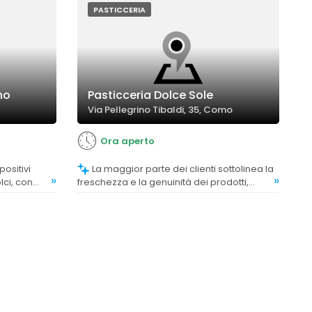
PASTICCERIA
no
Pasticceria Dolce Sole
Via Pellegrino Tibaldi, 35, Como
Ora aperto
La maggior parte dei clienti sottolinea la
»
»
lci, con
freschezza e la genuinità dei prodotti,
 e il gusto.
considerandoli sempre ottimi e di alta
qualità.