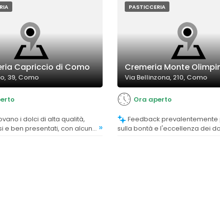
RIA
PASTICCERIA
eria Capriccio di Como
Cremeria Monte Olimpi
co, 39, Como
Via Bellinzona, 210, Como
erto
Ora aperto
Feedback prevalentemente positivi
»
i e ben presentati, con alcune
sulla bontà e l'eccellenza dei do
che evidenziano eccellenza e
commenti entusiasti sulla qualità