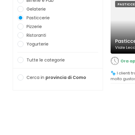
Birrerie e Pub
PASTICCE
Gelaterie
Pasticcerie
Pizzerie
Ristoranti
Pasticc
Yogurterie
Viale Lec
Tutte le categorie
Ora ap
I clienti trovano i dolci di alta qualità,
Cerca in
provincia di Como
molto gustos
recensioni 
freschezza.