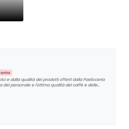
Contro
ci e dalla qualità dei prodotti offerti dalla Pasticceria
del personale e l'ottima qualità del caffè e delle
 e alla dimensione degli spazi, che potrebbero essere
di buona qualità, con un'attenzione particolare alla