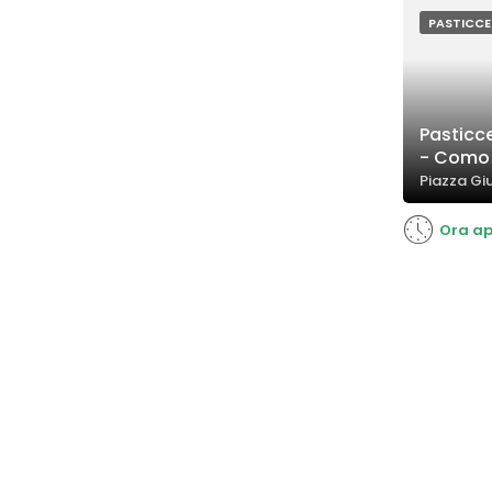
generosi in a
PASTICCE
Pasticc
- Como
Piazza Gi
Ora ap