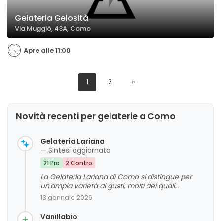
Gelateria Gəlosità
Via Muggiò, 43A, Como
Apre alle 11:00
1
2
»
Novità recenti per gelaterie a Como
Gelateria Lariana
— Sintesi aggiornata
21 Pro
2 Contro
La Gelateria Lariana di Como si distingue per
un'ampia varietà di gusti, molti dei quali
apprezzati per la qualità e la freschezza, come la
13 gennaio 2026
vaniglia con baccelli freschi e i sapori
tradizionali. La maggior parte delle recensioni
Vanillabio