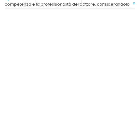
»
competenza e la professionalità del dottore, considerandolo
tra i migliori in Italia e molto affidabile.