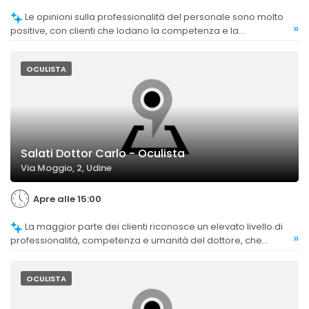
Le opinioni sulla professionalità del personale sono molto
»
positive, con clienti che lodano la competenza e la
disponibilità degli ottici e dell'oculista, anche se alcuni
menzionano un umorismo particolare dell'oculista.
OCULISTA
Salati Dottor Carlo - Oculista
Via Moggio, 2, Udine
Apre alle 15:00
La maggior parte dei clienti riconosce un elevato livello di
»
professionalità, competenza e umanità del dottore, che
trasmette sicurezza e serenità.
OCULISTA