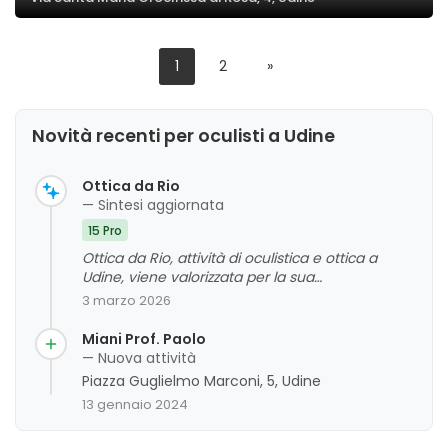
1
2
»
Novità recenti per oculisti a Udine
Ottica da Rio
— Sintesi aggiornata
15 Pro
Ottica da Rio, attività di oculistica e ottica a
Udine, viene valorizzata per la sua
professionalità, cortesia e attenzione ai dettagli.
3 marzo 2026
La clientela apprezza l'ampio assortimento,
l'ambiente moderno e l'alta qualità dei prodotti,
Miani Prof. Paolo
oltre alla capacità dello staff di guidare e
— Nuova attività
consigliare con cura. Sono stati riscontrati pochi
Piazza Guglielmo Marconi, 5, Udine
aspetti da migliorare, ma nel complesso
13 gennaio 2024
emerge un giudizio complessivo molto positivo,
che evidenzia un servizio affidabile e di alto