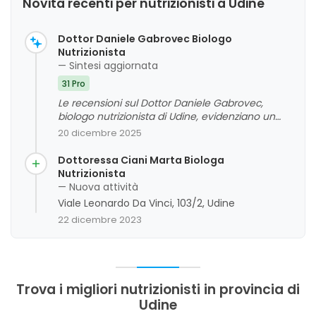
Novità recenti per nutrizionisti a Udine
Dottor Daniele Gabrovec Biologo
Nutrizionista
— Sintesi aggiornata
31 Pro
Le recensioni sul Dottor Daniele Gabrovec,
biologo nutrizionista di Udine, evidenziano un
elevato livello di competenza, professionalità e
20 dicembre 2025
attenzione alle esigenze dei clienti. La maggior
parte dei feedback sottolinea risultati concreti e
Dottoressa Ciani Marta Biologa
duraturi, grazie a piani alimentari personalizzati e
Nutrizionista
un approccio empatico e trasparente. Sono
— Nuova attività
presenti anche commenti positivi riguardo alla
Viale Leonardo Da Vinci, 103/2, Udine
flessibilità delle visite, anche online, e alla
22 dicembre 2023
capacità di motivare e ascoltare i pazienti. In
generale, si riscontra un giudizio complessivo
molto positivo, con alcuni suggerimenti di
miglioramento legati alla comunicazione e alla
gestione degli appuntamenti.
Trova i migliori nutrizionisti in provincia di
Udine