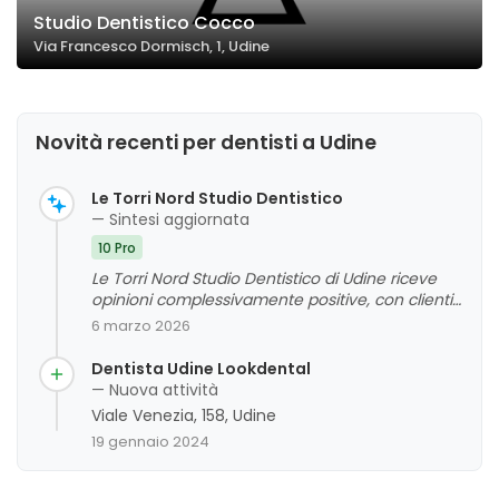
Studio Dentistico Cocco
Via Francesco Dormisch, 1, Udine
Novità recenti per dentisti a Udine
Le Torri Nord Studio Dentistico
— Sintesi aggiornata
10 Pro
Le Torri Nord Studio Dentistico di Udine riceve
opinioni complessivamente positive, con clienti
che apprezzano la cortesia, la disponibilità e la
6 marzo 2026
professionalità del personale. I pazienti
evidenziano la competenza tecnica e i risultati
Dentista Udine Lookdental
soddisfacenti dei trattamenti, oltre a un
— Nuova attività
ambiente accogliente. Non emergono criticità
Viale Venezia, 158, Udine
significative, e le recensioni riflettono un giudizio
19 gennaio 2024
complessivo molto favorevole.