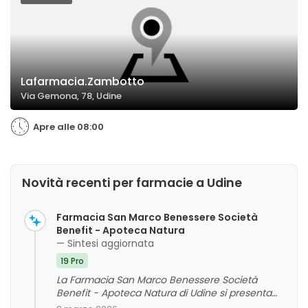
Lafarmacia.Zambotto
Via Gemona, 78, Udine
Apre alle 08:00
Novità recenti per farmacie a Udine
Farmacia San Marco Benessere Società
Benefit - Apoteca Natura
— Sintesi aggiornata
19 Pro
La Farmacia San Marco Benessere Società
Benefit - Apoteca Natura di Udine si presenta
come un punto di riferimento moderno e ben