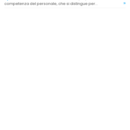
»
competenza del personale, che si distingue per
professionalità e capacità di offrire consigli utili.