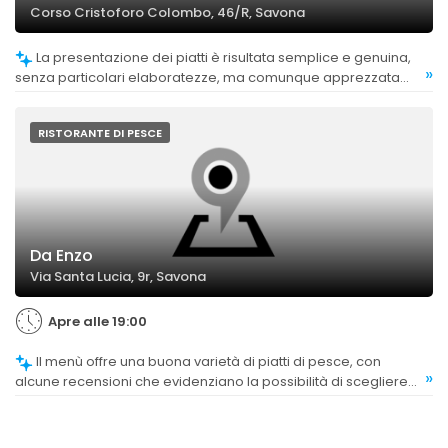
Corso Cristoforo Colombo, 46/R, Savona
La presentazione dei piatti è risultata semplice e genuina,
»
senza particolari elaboratezze, ma comunque apprezzata
per la qualità.
RISTORANTE DI PESCE
Da Enzo
Via Santa Lucia, 9r, Savona
Apre alle 19:00
Il menù offre una buona varietà di piatti di pesce, con
»
alcune recensioni che evidenziano la possibilità di scegliere
tra diverse specialità, anche se non sono stati segnalati
problemi di limitatezza.