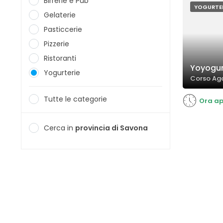
Birrerie e Pub
YOGURTE
Gelaterie
Pasticcerie
Pizzerie
Ristoranti
Yoyogur
Yogurterie
Corso Ago
Tutte le categorie
Ora ap
Cerca in
provincia di Savona