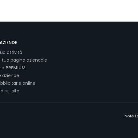
AZIENDE
tua attività
a tua pagina aziendale
ano
PREMIUM
e aziende
bblicitarie online
tà sul sito
Note L