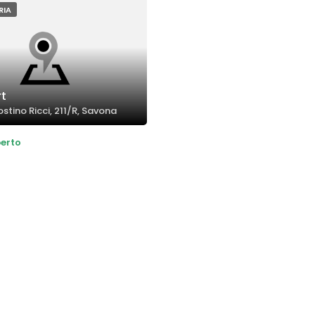
RIA
t
stino Ricci, 211/R, Savona
erto