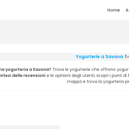
Home
A
Yogurterie a Savona
:
1
r
na yogurteria a Savona?
Trova le yogurterie che offrono yogurt
intesi delle recensioni
e le opinioni degli utenti, scopri i punti di 
mappa e trova la yogurteria più