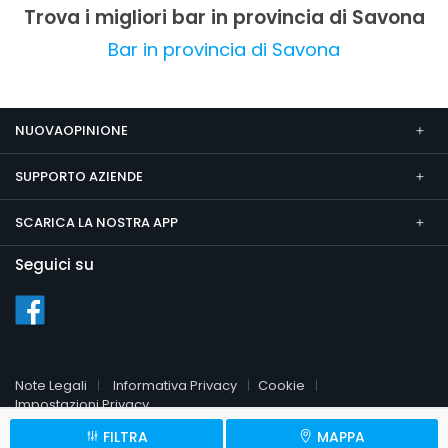
molto positivo.
Trova i migliori bar in provincia di Savona
Bar in provincia di Savona
NUOVAOPINIONE
SUPPORTO AZIENDE
SCARICA LA NOSTRA APP
Seguici su
Note Legali
Informativa Privacy
Cookie
Impostazioni Privacy
FILTRA
MAPPA
© 2026 NuovaOpinione.it
P.Iva 09451510961