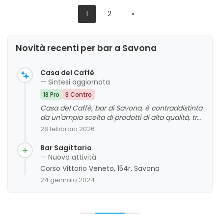
1
2
»
Novità recenti per bar a Savona
Casa del Caffè
— Sintesi aggiornata
18 Pro
3 Contro
Casa del Caffè, bar di Savona, è contraddistinta
da un'ampia scelta di prodotti di alta qualità, tra
cui caffè, dolci e specialità dolciarie provenienti
28 febbraio 2026
da tutta Italia. È apprezzata per la cortesia e
competenza del personale, nonché per
Bar Sagittario
l'attenzione alla qualità dei prodotti e del
— Nuova attività
servizio. La clientela riconosce anche l'atmosfera
Corso Vittorio Veneto, 154r, Savona
accogliente e l'ambiente curato, sebbene alcuni
24 gennaio 2024
commenti evidenzino spazi ridotti e momenti di
affollamento. Nel complesso, si tratta di un
punto di riferimento storico e di eccellenza nel
panorama locale, con un giudizio complessivo