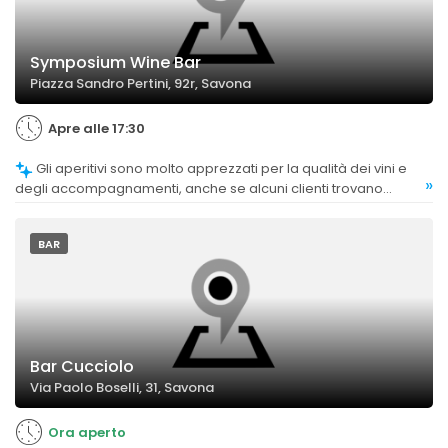
Symposium Wine Bar
Piazza Sandro Pertini, 92r, Savona
Apre alle 17:30
Gli aperitivi sono molto apprezzati per la qualità dei vini e
»
degli accompagnamenti, anche se alcuni clienti trovano
l'offerta gastronomica un po' povera rispetto alla vasta scelta
di vini.
BAR
Bar Cucciolo
Via Paolo Boselli, 31, Savona
Ora aperto