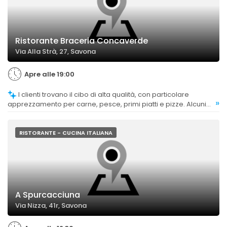
Ristorante Braceria Concaverde
Via Alla Strà, 27, Savona
Apre alle 19:00
I clienti trovano il cibo di alta qualità, con particolare
»
apprezzamento per carne, pesce, primi piatti e pizze. Alcuni
commenti indicano che alcune portate potrebbero migliorare,
ma nel complesso il giudizio è molto positivo.
RISTORANTE - CUCINA ITALIANA
A Spurcacciuna
Via Nizza, 41r, Savona