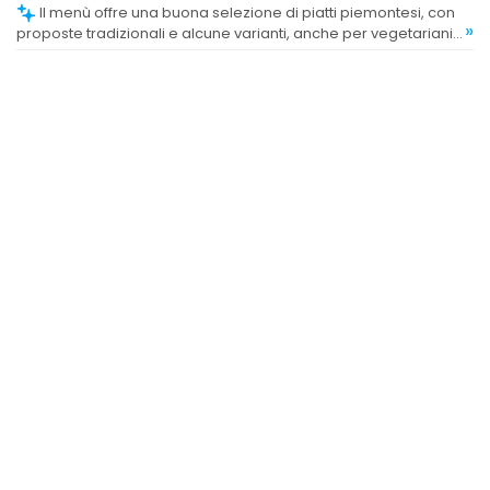
Il menù offre una buona selezione di piatti piemontesi, con
»
proposte tradizionali e alcune varianti, anche per vegetariani
e vegani. La presenza di piatti del giorno e di una carta dei vini
varia è apprezzata, anche se alcuni clienti trovano
l'organizzazione migliorabile.