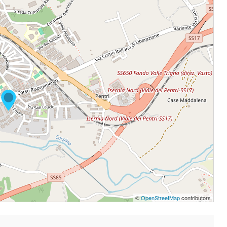
©
OpenStreetMap
contributors