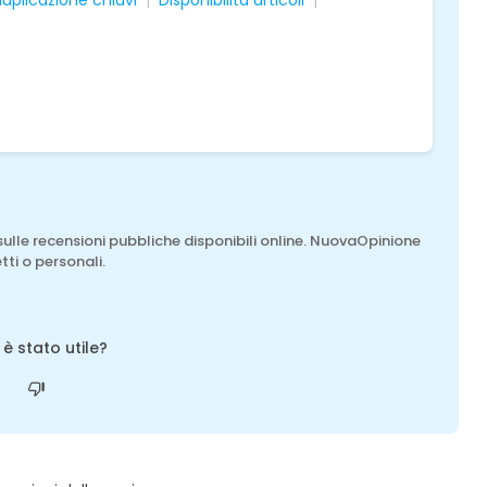
 duplicazione chiavi
Disponibilità articoli
sulle recensioni pubbliche disponibili online. NuovaOpinione
tti o personali.
o è stato utile?