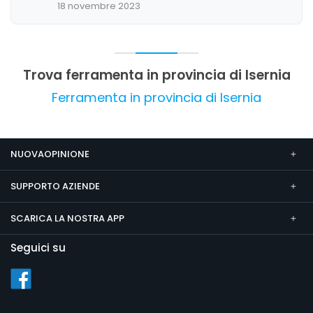
18 novembre 2023
giudizio complessivo è molto favorevole, con un
forte senso di affidabilità e soddisfazione
generale.
Trova ferramenta in provincia di Isernia
Ferramenta in provincia di Isernia
NUOVAOPINIONE
SUPPORTO AZIENDE
SCARICA LA NOSTRA APP
Seguici su