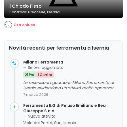
Il Chiodo Fisso
Contrada Breccelle, Isernia
Ora chiuso
Novità recenti per ferramenta a Isernia
Milano Ferramenta
— Sintesi aggiornata
21 Pro
1 Contro
Le recensioni riguardanti Milano Ferramenta di
Isernia evidenziano un'attività molto apprezzata
per la sua ampia disponibilità di prodotti di
7 marzo 2026
qualità e per la competenza e gentilezza del
personale. La clientela sottolinea spesso la
Ferramenta E.G di Peluso Emiliano e Rea
professionalità e la capacità di offrire consigli
Giuseppe S.n.c.
utili, contribuendo a creare un'esperienza
— Nuova attività
positiva. Sebbene alcuni commenti menzionino
Viale dei Pentri, Snc, Isernia
prezzi leggermente più elevati, nel complesso il