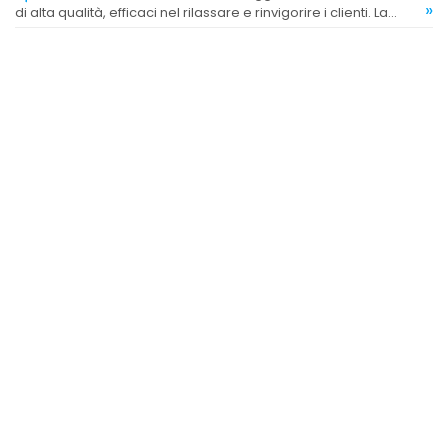
»
di alta qualità, efficaci nel rilassare e rinvigorire i clienti. La
maggior parte dei feedback è molto positivo riguardo alla
competenza e professionalità delle massaggiatrici.