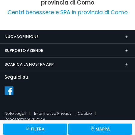
provincia di Como
Centri benessere e SPA in provincia di Como
NUOVAOPINIONE
SUPPORTO AZIENDE
SCARICA LA NOSTRA APP
Seguici su
Note Legali
Informativa Privacy
Cookie
Impostazioni Privacy
FILTRA
MAPPA
© 2026 NuovaOpinione.it
P.Iva 09451510961