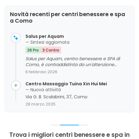
Novità recenti per centri benessere e spa
a Como
Salus per Aquam
— Sintesi aggiornata
26 Pro
3 Contro
Salus per Aquam, centro benessere e SPA di
Como, è contraddistinta da un'attenzione
particolare alla professionalità, alla qualità dei
6 febbraio 2026
servizi e all'igiene. I clienti apprezzano l'ambiente
curato, l'uso di tecnologie all'avanguardia e la
Centro Massaggio Tuina Xin Hui Mei
competenza del personale, che si distingue per
— Nuova attività
dedizione e passione. Tra gli aspetti da
Via G. B. Scalabrini, 37, Como
migliorare, si segnala una possibile attenzione
28 marzo 2025
alla gestione delle interazioni tra impiegati e
clienti. Nel complesso, l'esperienza dei clienti è
molto positiva, evidenziando un elevato livello di
cura e attenzione personalizzata.
Trova i migliori centri benessere e spa in