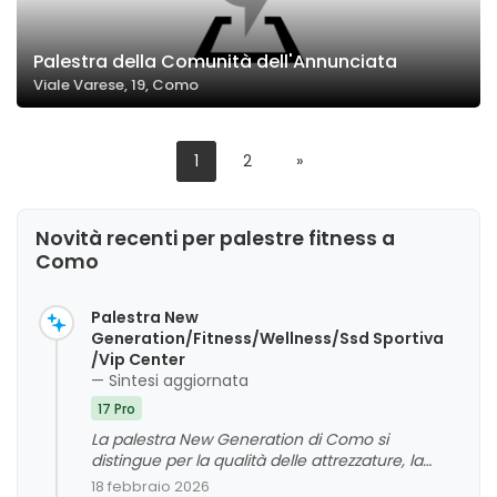
Palestra della Comunità dell'Annunciata
Viale Varese, 19, Como
1
2
»
Novità recenti per palestre fitness a
Como
Palestra New
Generation/Fitness/Wellness/Ssd Sportiva
/Vip Center
— Sintesi aggiornata
17 Pro
La palestra New Generation di Como si
distingue per la qualità delle attrezzature, la
competenza e la cortesia dello staff, e un
18 febbraio 2026