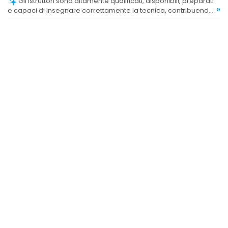
Gli istruttori sono altamente qualificati, disponibili, preparati
»
e capaci di insegnare correttamente la tecnica, contribuendo
a un ambiente motivante e professionale.