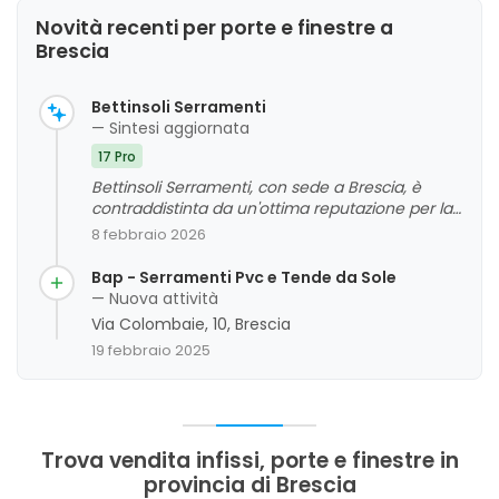
Novità recenti per porte e finestre a
Brescia
Bettinsoli Serramenti
— Sintesi aggiornata
17 Pro
Bettinsoli Serramenti, con sede a Brescia, è
contraddistinta da un'ottima reputazione per la
professionalità, la qualità dei materiali e
8 febbraio 2026
l'efficienza del servizio. I clienti evidenziano
spesso la puntualità, la competenza e
Bap - Serramenti Pvc e Tende da Sole
l'attenzione al dettaglio sia nella fase di
— Nuova attività
progettazione che in quella di installazione, oltre
Via Colombaie, 10, Brescia
a un post vendita curato e disponibile. Gli
19 febbraio 2025
aspetti da migliorare non emergono
chiaramente, ma si può notare una generale
soddisfazione riguardo alla qualità e alla cura
del lavoro svolto. La valutazione complessiva è
molto positiva, rendendo questa attività un
Trova vendita infissi, porte e finestre in
punto di riferimento nel settore di porte e
provincia di Brescia
finestre nella zona di Brescia.