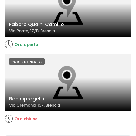
Fabbro Quaini Camillo
Via Ponte, 17/B, Brescia
Ora aperto
PORTE E FINESTRE
Boniniprogetti
Via Cremona, 197, Brescia
Ora chiuso