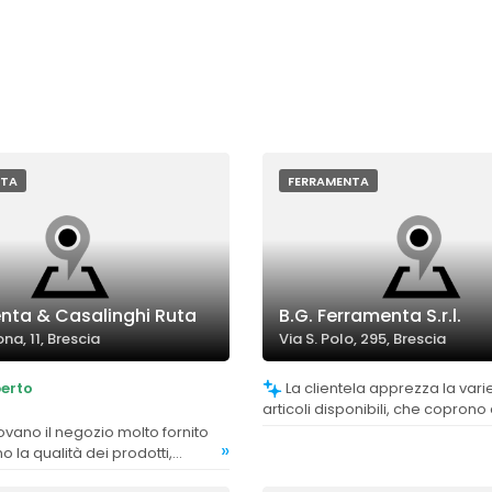
NTA
FERRAMENTA
nta & Casalinghi Ruta
B.G. Ferramenta S.r.l.
a, 11, Brescia
Via S. Polo, 295, Brescia
erto
La clientela apprezza la varietà di
articoli disponibili, che coprono
esigenze e richieste.
»
 la qualità dei prodotti,
lo un punto di forza.