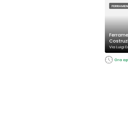
FERRAME
Ferrame
Costruzi
Via Luigi E
Ora ap