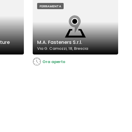
FERRAMENTA
ature
M.A. Fasteners S.r.l.
Via G. Camozzi, 18, Brescia
Ora aperto