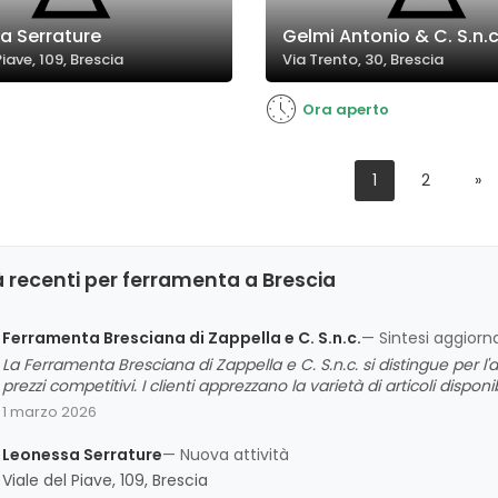
a Serrature
Gelmi Antonio & C. S.n.c
Piave, 109, Brescia
Via Trento, 30, Brescia
Ora aperto
1
2
»
 recenti per ferramenta a Brescia
Ferramenta Bresciana di Zappella e C. S.n.c.
— Sintesi aggiorn
La Ferramenta Bresciana di Zappella e C. S.n.c. si distingue per l'a
prezzi competitivi. I clienti apprezzano la varietà di articoli dispon
mantenendo un servizio affidabile e professionale. L'opinione co
1 marzo 2026
modernizzazione per migliorare ulteriormente l'esperienza.
Leonessa Serrature
— Nuova attività
Viale del Piave, 109, Brescia