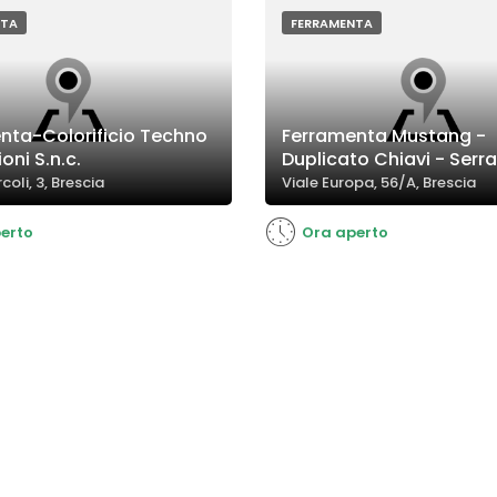
NTA
FERRAMENTA
nta-Colorificio Techno
Ferramenta Mustang -
oni S.n.c.
Duplicato Chiavi - Serr
rcoli, 3, Brescia
Viale Europa, 56/A, Brescia
erto
Ora aperto