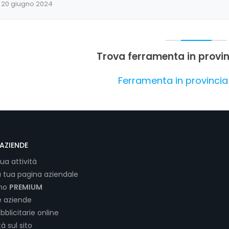
20 giugno 2024
Trova ferramenta in provin
Ferramenta in provincia 
AZIENDE
tua attività
a tua pagina aziendale
ano
PREMIUM
e aziende
bblicitarie online
tà sul sito