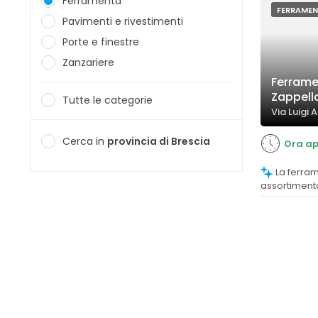
Ferramenta
FERRAME
Pavimenti e rivestimenti
Porte e finestre
Zanzariere
Ferrame
Zappella
Tutte le categorie
Via Luigi A
Cerca in
provincia di Brescia
Ora ap
La ferramenta offre un vasto
assortimento 
tutte le mis
della cliente