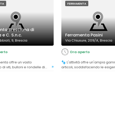
NTA
FERRAMENTA
nta Bresciana di
 e C. S.n.c.
Ferramenta Pasini
bbiati, 9, Brescia
Via Chiusure, 209/A, Brescia
erto
Ora aperto
L'attività offre un'ampia gamma di
»
di viti, bulloni e rondelle di
articoli, soddisfacendo le esige
ure, soddisfacendo le esigenze
clientela diversificata.
la.