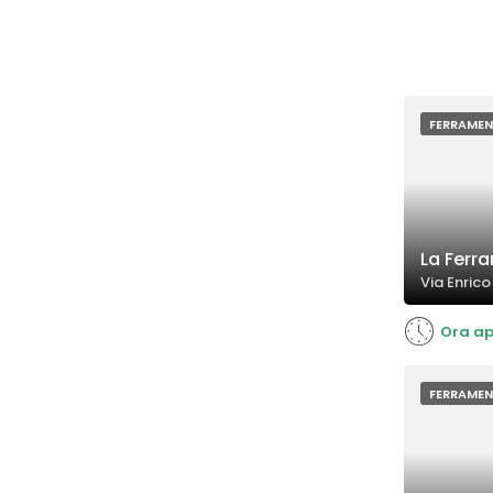
FERRAME
La Ferr
Via Enrico 
Ora ap
FERRAME