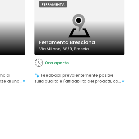
FERRAMENTA
Ferramenta Bresciana
Via Milano, 68/B, Brescia
Ora aperto
Feedback prevalentemente positivi
»
»
nze di una
sulla qualità e l'affidabilità dei prodotti, con
apprezzamenti per la vasta gamma e la
disponibilità di articoli specifici come
bulloni e viti.