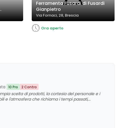
Ferramenta Fusardi di Fusardi
.
Gianpietro
Via Fornaci, 28, Brescia
Ora aperto
ata
10 Pro
2 Contro
mpia scelta di prodotti, la cortesia del personale e i
ibili e l'atmosfera che richiama i tempi passati,
mplessiva è molto positiva, con alcuni suggerimenti di