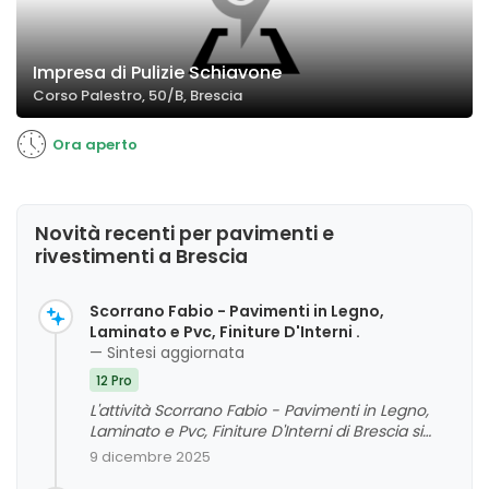
Impresa di Pulizie Schiavone
Corso Palestro, 50/B, Brescia
Ora aperto
Novità recenti per pavimenti e
rivestimenti a Brescia
Scorrano Fabio - Pavimenti in Legno,
Laminato e Pvc, Finiture D'Interni .
— Sintesi aggiornata
12 Pro
L'attività Scorrano Fabio - Pavimenti in Legno,
Laminato e Pvc, Finiture D'Interni di Brescia si
distingue per l'elevata qualità dei materiali, la
9 dicembre 2025
professionalità e la puntualità del servizio. I