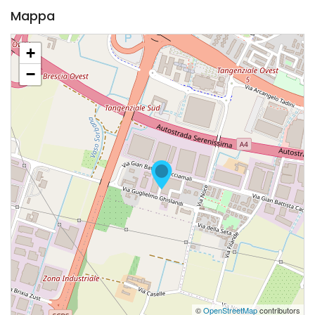
Mappa
+
−
©
OpenStreetMap
contributors