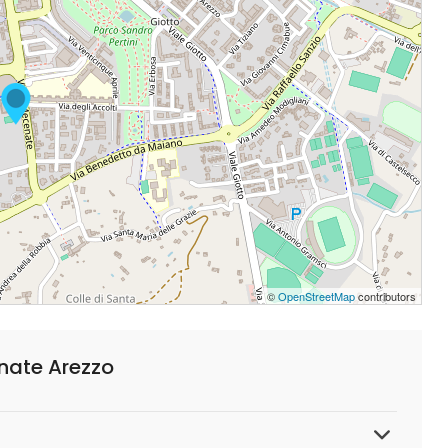
©
OpenStreetMap
contributors
nate Arezzo