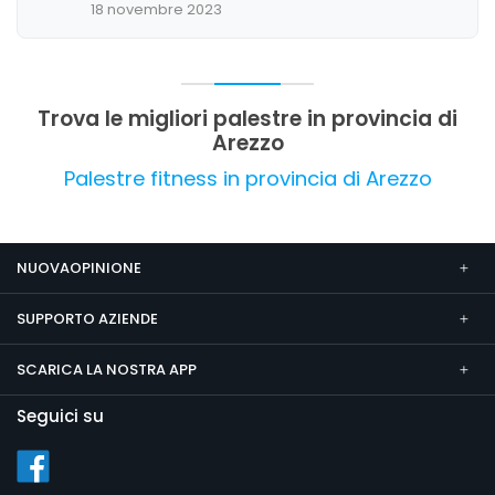
18 novembre 2023
dimensioni e l'organizzazione, con margini di
miglioramento sotto alcuni aspetti strutturali e di
comfort.
Trova le migliori palestre in provincia di
Arezzo
Palestre fitness in provincia di Arezzo
NUOVAOPINIONE
SUPPORTO AZIENDE
SCARICA LA NOSTRA APP
Seguici su