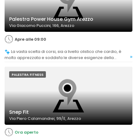
Palestra Power House Gym Arezzo
Via Giacomo Puccini, 166, Arezzo
Apre alle 09:00
La vasta scelta di corsi, sia a livello olistico che cardio, è
»
molto apprezzata e soddisfa le diverse esigenze della
clientela.
PALESTRA FITNESS
Snep Fit
Via Piero Calamandrei, 99/E, Arezzo
Ora aperto