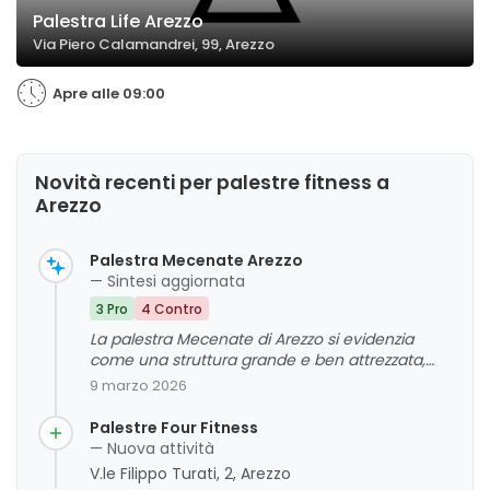
Palestra Life Arezzo
Via Piero Calamandrei, 99, Arezzo
Apre alle 09:00
Novità recenti per palestre fitness a
Arezzo
Palestra Mecenate Arezzo
— Sintesi aggiornata
3 Pro
4 Contro
La palestra Mecenate di Arezzo si evidenzia
come una struttura grande e ben attrezzata,
apprezzata per la sua multifunzionalità e la
9 marzo 2026
posizione centrale. Si riscontrano però alcune
criticità legate alla manutenzione, alla presenza
Palestre Four Fitness
di tribune per il pubblico e all'accessibilità per
— Nuova attività
persone con disabilità. Nel complesso, la
V.le Filippo Turati, 2, Arezzo
struttura riceve giudizi positivi per le sue