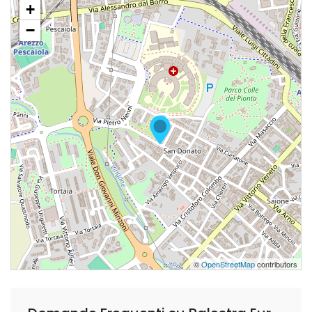
+
−
©
OpenStreetMap
contributors