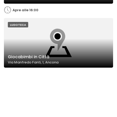
Apre alle 16:00
LUDOTECA
Giocabimbi in Città
Via Manfredo Fanti, 1, Ancona