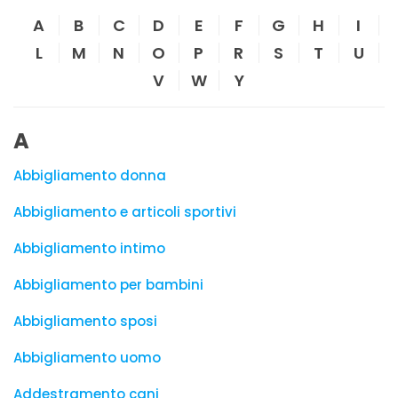
A
B
C
D
E
F
G
H
I
L
M
N
O
P
R
S
T
U
V
W
Y
A
Abbigliamento donna
Abbigliamento e articoli sportivi
Abbigliamento intimo
Abbigliamento per bambini
Abbigliamento sposi
Abbigliamento uomo
Addestramento cani