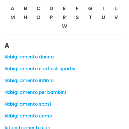
A
B
C
D
E
F
G
I
L
M
N
O
P
R
S
T
U
V
W
A
Abbigliamento donna
Abbigliamento e articoli sportivi
Abbigliamento intimo
Abbigliamento per bambini
Abbigliamento sposi
Abbigliamento uomo
Addestramento cani