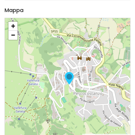
Mappa
+
−