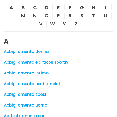
A
B
C
D
E
F
G
H
I
L
M
N
O
P
R
S
T
U
V
W
Y
Z
A
Abbigliamento donna
Abbigliamento e articoli sportivi
Abbigliamento intimo
Abbigliamento per bambini
Abbigliamento sposi
Abbigliamento uomo
Addestramento cani