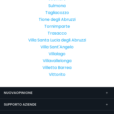
Sulmona
Tagliacozzo
Tione degli Abruzzi
Tornimparte
Trasacco
Villa Santa Lucia degli Abruzzi
Villa Sant'Angelo
Villalago
Villavallelonga
Villetta Barrea
Vittorito
NUOVAOPINIONE
SUPPORTO AZIENDE