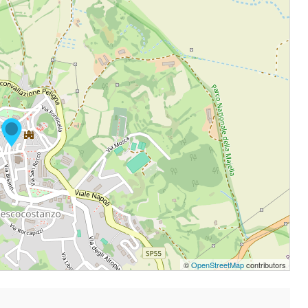
©
OpenStreetMap
contributors